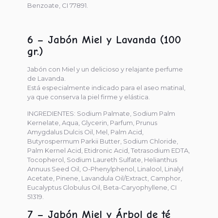
Benzoate, CI 77891.
6 – Jabón Miel y Lavanda (100
gr.)
Jabón con Miel y un delicioso y relajante perfume
de Lavanda.
Está especialmente indicado para el aseo matinal,
ya que conserva la piel firme y elástica.
INGREDIENTES: Sodium Palmate, Sodium Palm
Kernelate, Aqua, Glycerin, Parfum, Prunus
Amygdalus Dulcis Oil, Mel, Palm Acid,
Butyrospermum Parkii Butter, Sodium Chloride,
Palm Kernel Acid, Etidronic Acid, Tetrasodium EDTA,
Tocopherol, Sodium Laureth Sulfate, Helianthus
Annuus Seed Oil, O-Phenylphenol, Linalool, Linalyl
Acetate, Pinene, Lavandula Oil/Extract, Camphor,
Eucalyptus Globulus Oil, Beta-Caryophyllene, CI
51319.
7 – Jabón Miel y Árbol de té