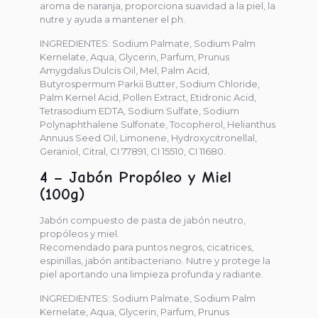
aroma de naranja, proporciona suavidad a la piel, la
nutre y ayuda a mantener el ph.
INGREDIENTES: Sodium Palmate, Sodium Palm
Kernelate, Aqua, Glycerin, Parfum, Prunus
Amygdalus Dulcis Oil, Mel, Palm Acid,
Butyrospermum Parkii Butter, Sodium Chloride,
Palm Kernel Acid, Pollen Extract, Etidronic Acid,
Tetrasodium EDTA, Sodium Sulfate, Sodium
Polynaphthalene Sulfonate, Tocopherol, Helianthus
Annuus Seed Oil, Limonene, Hydroxycitronellal,
Geraniol, Citral, CI 77891, CI 15510, CI 11680.
4 – Jabón Propóleo y Miel
(100g)
Jabón compuesto de pasta de jabón neutro,
propóleos y miel.
Recomendado para puntos negros, cicatrices,
espinillas, jabón antibacteriano. Nutre y protege la
piel aportando una limpieza profunda y radiante.
INGREDIENTES: Sodium Palmate, Sodium Palm
Kernelate, Aqua, Glycerin, Parfum, Prunus