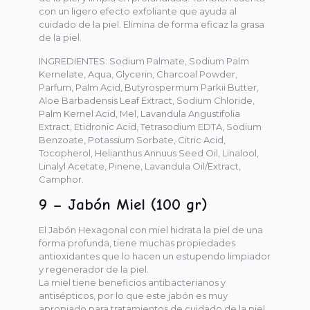
con un ligero efecto exfoliante que ayuda al
cuidado de la piel. Elimina de forma eficaz la grasa
de la piel.
INGREDIENTES: Sodium Palmate, Sodium Palm
Kernelate, Aqua, Glycerin, Charcoal Powder,
Parfum, Palm Acid, Butyrospermum Parkii Butter,
Aloe Barbadensis Leaf Extract, Sodium Chloride,
Palm Kernel Acid, Mel, Lavandula Angustifolia
Extract, Etidronic Acid, Tetrasodium EDTA, Sodium
Benzoate, Potassium Sorbate, Citric Acid,
Tocopherol, Helianthus Annuus Seed Oil, Linalool,
Linalyl Acetate, Pinene, Lavandula Oil/Extract,
Camphor.
9 – Jabón Miel (100 gr)
El Jabón Hexagonal con miel hidrata la piel de una
forma profunda, tiene muchas propiedades
antioxidantes que lo hacen un estupendo limpiador
y regenerador de la piel.
La miel tiene beneficios antibacterianos y
antisépticos, por lo que este jabón es muy
apropiado para tratamientos de cuidado de la piel