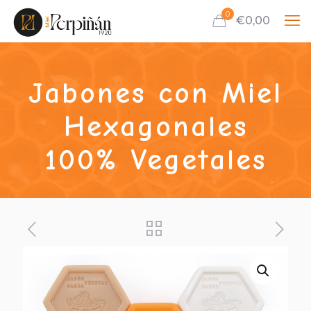
0
€0,00
Jabones con Miel
Hexagonales
100% Vegetales