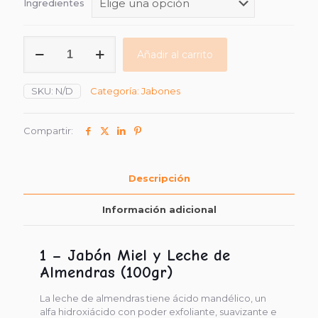
Ingredientes
Jabones
Añadir al carrito
con
Miel
Hexagonales
SKU:
N/D
Categoría:
Jabones
100%
Vegetales
cantidad
Compartir:
Descripción
Información adicional
1 – Jabón Miel y Leche de
Almendras (100gr)
La leche de almendras tiene ácido mandélico, un
alfa hidroxiácido con poder exfoliante, suavizante e