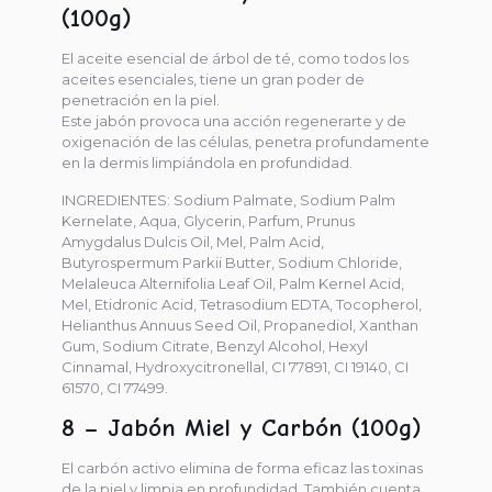
(100g)
El aceite esencial de árbol de té, como todos los
aceites esenciales, tiene un gran poder de
penetración en la piel.
Este jabón provoca una acción regenerarte y de
oxigenación de las células, penetra profundamente
en la dermis limpiándola en profundidad.
INGREDIENTES: Sodium Palmate, Sodium Palm
Kernelate, Aqua, Glycerin, Parfum, Prunus
Amygdalus Dulcis Oil, Mel, Palm Acid,
Butyrospermum Parkii Butter, Sodium Chloride,
Melaleuca Alternifolia Leaf Oil, Palm Kernel Acid,
Mel, Etidronic Acid, Tetrasodium EDTA, Tocopherol,
Helianthus Annuus Seed Oil, Propanediol, Xanthan
Gum, Sodium Citrate, Benzyl Alcohol, Hexyl
Cinnamal, Hydroxycitronellal, CI 77891, CI 19140, CI
61570, CI 77499.
8 – Jabón Miel y Carbón (100g)
El carbón activo elimina de forma eficaz las toxinas
de la piel y limpia en profundidad. También cuenta