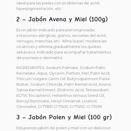
ideal para las pieles con problemas de acné,
hiperpigmentación, etc.
2 – Jabón Avena y Miel (100g)
Es un jabón indicado para piel engrosada,
irritaciones alérgicas, granos, secuelas del acné,
verrugas, manchas, etc. Afina la piel, modera las
cicatrices y elimina gradualmente los quistes
sebáceos. Indicado para acompañar tratamientos
de psoriasis o dermatitis.
INGREDIENTES: Sodium Palmate, Sodium Palm
Kernelate, Aqua, Glycerin, Parfum, Mel, Palm Acid,
Triticum Vulgare Germ Oil, Butyrospermum Parkii
Butter, Sodium Chloride, Palm Kernel Acid, Avena,
Sativa Kernel Extract, Etidronic Acid, Tetrasodium
EDTA, Tocopherol, Helianthus Annuus Seed Oil,
Benzyl Benzoate, Hexyl Cinnamal, Linalool,
Citronellol, CI 77891 CI 77491, CI 77492, CI 77499.
3 – Jabón Polen y Miel (100 gr)
Estupendo jabón de polen y miel con un delicioso