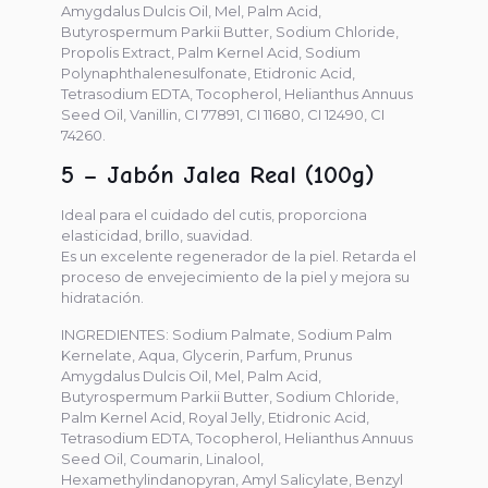
Amygdalus Dulcis Oil, Mel, Palm Acid,
Butyrospermum Parkii Butter, Sodium Chloride,
Propolis Extract, Palm Kernel Acid, Sodium
Polynaphthalenesulfonate, Etidronic Acid,
Tetrasodium EDTA, Tocopherol, Helianthus Annuus
Seed Oil, Vanillin, CI 77891, CI 11680, CI 12490, CI
74260.
5 – Jabón Jalea Real (100g)
Ideal para el cuidado del cutis, proporciona
elasticidad, brillo, suavidad.
Es un excelente regenerador de la piel. Retarda el
proceso de envejecimiento de la piel y mejora su
hidratación.
INGREDIENTES: Sodium Palmate, Sodium Palm
Kernelate, Aqua, Glycerin, Parfum, Prunus
Amygdalus Dulcis Oil, Mel, Palm Acid,
Butyrospermum Parkii Butter, Sodium Chloride,
Palm Kernel Acid, Royal Jelly, Etidronic Acid,
Tetrasodium EDTA, Tocopherol, Helianthus Annuus
Seed Oil, Coumarin, Linalool,
Hexamethylindanopyran, Amyl Salicylate, Benzyl